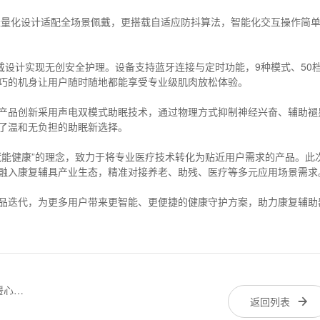
机轻量化设计适配全场景佩戴，更搭载自适应防抖算法，智能化交互操作简
戴设计实现无创安全护理。设备支持蓝牙连接与定时功能，9种模式、50
巧的机身让用户随时随地都能享受专业级肌肉放松体验。
产品创新采用声电双模式助眠技术，通过物理方式抑制神经兴奋、辅助褪
了温和无负担的助眠新选择。
赋能健康”的理念，致力于将专业医疗技术转化为贴近用户需求的产品。此
融入康复辅具产业生态，精准对接养老、助残、医疗等多元应用场景需求
品迭代，为更多用户带来更智能、更便捷的健康守护方案，助力康复辅助
暖心力
返回列表