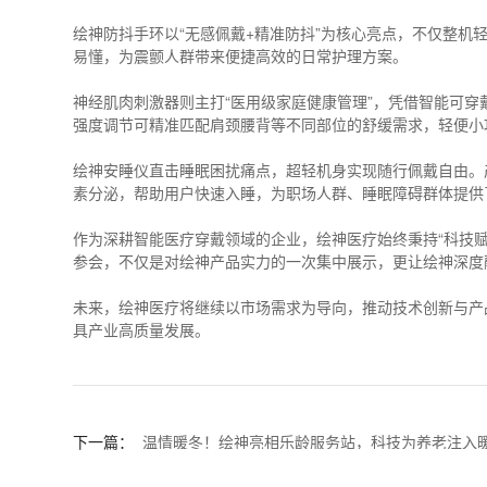
绘神防抖手环以“无感佩戴+精准防抖”为核心亮点，不仅整
易懂，为震颤人群带来便捷高效的日常护理方案。
神经肌肉刺激器则主打“医用级家庭健康管理”，凭借智能可穿
强度调节可精准匹配肩颈腰背等不同部位的舒缓需求，轻便小
绘神安睡仪直击睡眠困扰痛点，超轻机身实现随行佩戴自由。
素分泌，帮助用户快速入睡，为职场人群、睡眠障碍群体提供
作为深耕智能医疗穿戴领域的企业，绘神医疗始终秉持“科技
参会，不仅是对绘神产品实力的一次集中展示，更让绘神深度
未来，绘神医疗将继续以市场需求为导向，推动技术创新与产
具产业高质量发展。
下一篇：
温情暖冬！绘神亮相乐龄服务站，科技为养老注入
量