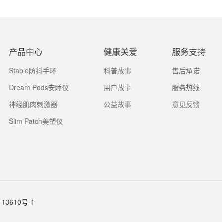
产品中心
健康关爱
服务支持
Stable防抖手环
科普故事
售后承诺
Dream Pods安睡仪
用户故事
服务热线
神经肌肉刺激器
公益故事
意见反馈
Slim Patch美塑仪
13610号-1