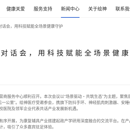
健康关爱
服务支持
新闻中心
关于绘神
联系我
对话会，用科技赋能全场景健康守护
具对话会，用科技赋能全场景健
营商服务中心顺利召开。本次会议以“场景驱动・共筑生态”为主题，聚焦
后一公里”。绘神医疗受邀参会，携旗下防抖手环、神经肌肉刺激器、安睡
校医院及领军企业代表共话产业发展新机遇。
有序开展，为康复辅具产业搭建起政产学研用深度融合的交流平台。在产
计，吸引了众多嘉宾驻足体验。