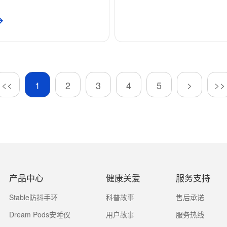
<<
>
>>
1
2
3
4
5
产品中心
健康关爱
服务支持
Stable防抖手环
科普故事
售后承诺
Dream Pods安睡仪
用户故事
服务热线